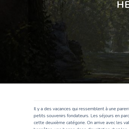
H
Il y a des vacances qui ressemblent à une paren
petits souvenirs fondateurs. Les séjours en par
cette deuxième catégorie. On arrive avec les va