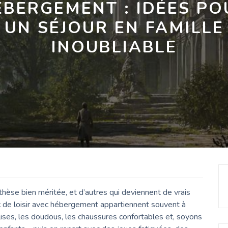
EBERGEMENT : IDÉES PO
UN SÉJOUR EN FAMILLE
INOUBLIABLE
thèse bien méritée, et d’autres qui deviennent de vrais
c de loisir avec hébergement appartiennent souvent à
lises, les doudous, les chaussures confortables et, soyons