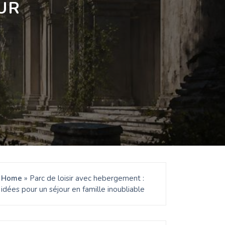
UR
Home
»
Parc de loisir avec hebergement :
idées pour un séjour en famille inoubliable