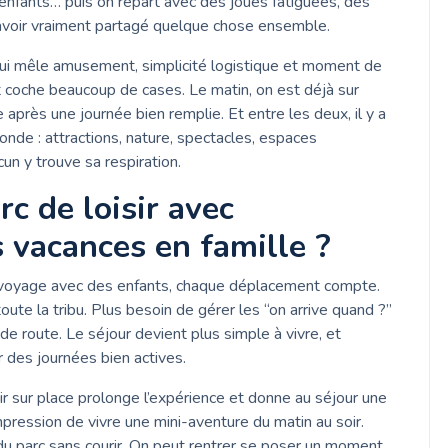
enfants… puis on repart avec des joues fatiguées, des
’avoir vraiment partagé quelque chose ensemble.
 qui mêle amusement, simplicité logistique et moment de
 coche beaucoup de cases. Le matin, on est déjà sur
e après une journée bien remplie. Et entre les deux, il y a
 monde : attractions, nature, spectacles, espaces
un y trouve sa respiration.
rc de loisir avec
vacances en famille ?
on voyage avec des enfants, chaque déplacement compte.
toute la tribu. Plus besoin de gérer les “on arrive quand ?”
e route. Le séjour devient plus simple à vivre, et
 des journées bien actives.
ir sur place prolonge l’expérience et donne au séjour une
mpression de vivre une mini-aventure du matin au soir.
 du parc sans courir. On peut rentrer se poser un moment