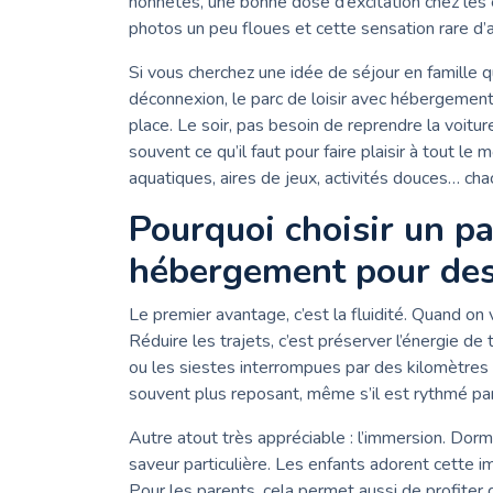
honnêtes, une bonne dose d’excitation chez les 
photos un peu floues et cette sensation rare d
Si vous cherchez une idée de séjour en famille
déconnexion, le parc de loisir avec hébergement
place. Le soir, pas besoin de reprendre la voitur
souvent ce qu’il faut pour faire plaisir à tout le
aquatiques, aires de jeux, activités douces… chac
Pourquoi choisir un pa
hébergement pour des 
Le premier avantage, c’est la fluidité. Quand 
Réduire les trajets, c’est préserver l’énergie de 
ou les siestes interrompues par des kilomètres d
souvent plus reposant, même s’il est rythmé par
Autre atout très appréciable : l’immersion. Dorm
saveur particulière. Les enfants adorent cette i
Pour les parents, cela permet aussi de profiter