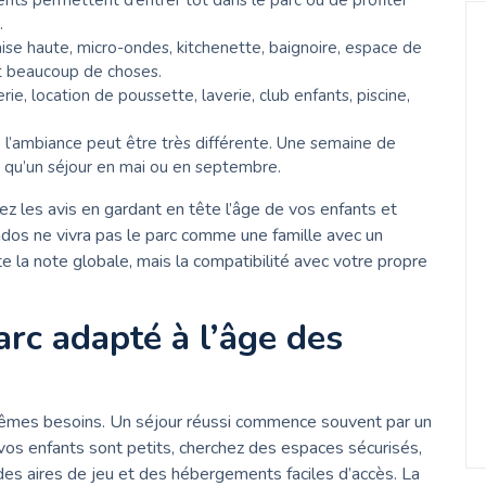
nts permettent d’entrer tôt dans le parc ou de profiter
.
haise haute, micro-ondes, kitchenette, baignoire, espace de
t beaucoup de choses.
erie, location de poussette, laverie, club enfants, piscine,
, l’ambiance peut être très différente. Une semaine de
 qu’un séjour en mai ou en septembre.
ez les avis en gardant en tête l’âge de vos enfants et
ados ne vivra pas le parc comme une famille avec un
te la note globale, mais la compatibilité avec votre propre
rc adapté à l’âge des
 mêmes besoins. Un séjour réussi commence souvent par un
 vos enfants sont petits, cherchez des espaces sécurisés,
es aires de jeu et des hébergements faciles d’accès. La