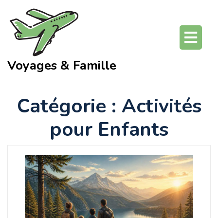
Skip
to
content
O
Bu
Voyages & Famille
Catégorie :
Activités
pour Enfants