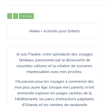
Pagination
Page
Page
1
2
Next page
des
Home
»
Activités pour Enfants
publications
Je suis Pauline, votre spécialiste des voyages
familiaux, passionnée par la découverte de
nouvelles cultures et la création de souvenirs
impérissables avec mes proches.
Ma passion pour les voyages a commencé dès
mon plus jeune âge, lorsque mes parents m'ont
emmenée explorer les plages cachées de la
Méditerranée, les parcs d'attractions palpitants
d'Orlando et les sentiers de randonnée