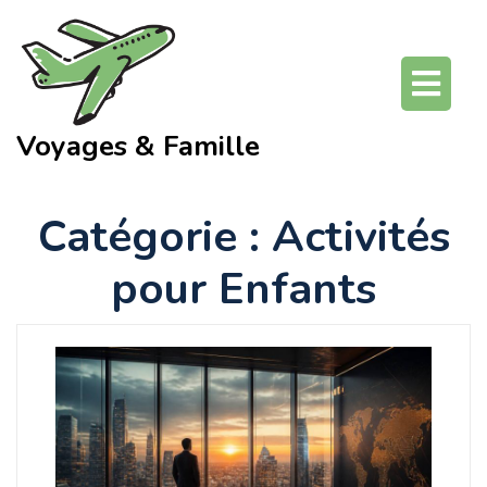
Skip
to
content
O
Bu
Voyages & Famille
Catégorie :
Activités
pour Enfants