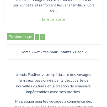
stimulent l'imagination des enfants, nourrissent
leur curiosité et renforcent les liens familiaux. Lors
de…
Lire la suite
Pagination
Previous page
Page
Page
1
2
des
Home
»
Activités pour Enfants
»
Page 2
publications
Je suis Pauline, votre spécialiste des voyages
familiaux, passionnée par la découverte de
nouvelles cultures et la création de souvenirs
impérissables avec mes proches.
Ma passion pour les voyages a commencé dès