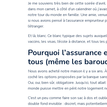
Je me souviens très bien de cette soirée d’avril
dans mon carnet, à côté d’un calendrier où j’ava
notre tour du monde en famille. Une amie, venu
si nous avions pensé à l’assurance emprunteur po
l’étranger.
Et là, blanc. Ce blanc typique des sujets auxque
vaccins, les visas, l’école à distance, et tous le
Pourquoi l’assurance
tous (même les barou
Nous avons acheté notre maison il y a six ans. 
coché les options proposées par la banque sans
Oui, oui, bien sûr, obligatoire. Jusqu’ici, tout alla
monde puisse mettre en péril notre logement no
C’est un peu comme faire son sac à dos et oublie
double fond invisible : discret, mais potentiellem