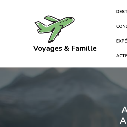
Skip
to
DEST
content
CONS
EXPÉ
Voyages & Famille
ACTI
A