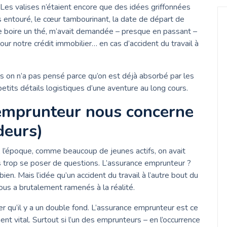
. Les valises n’étaient encore que des idées griffonnées
is entouré, le cœur tambourinant, la date de départ de
e boire un thé, m’avait demandée – presque en passant –
ur notre crédit immobilier… en cas d’accident du travail à
ls on n’a pas pensé parce qu’on est déjà absorbé par les
s petits détails logistiques d’une aventure au long cours.
 emprunteur nous concerne
deurs)
À l’époque, comme beaucoup de jeunes actifs, on avait
 trop se poser de questions. L’assurance emprunteur ?
it bien. Mais l’idée qu’un accident du travail à l’autre bout du
us a brutalement ramenés à la réalité.
r qu’il y a un double fond. L’assurance emprunteur est ce
ent vital. Surtout si l’un des emprunteurs – en l’occurrence