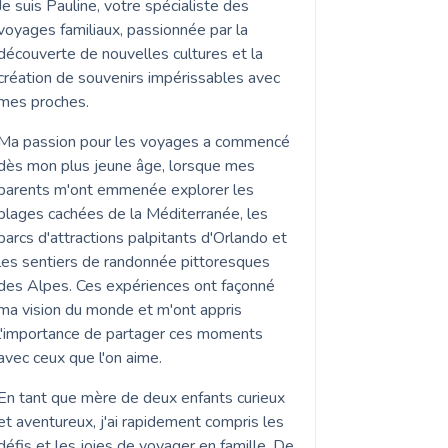
Je suis Pauline, votre spécialiste des
voyages familiaux, passionnée par la
découverte de nouvelles cultures et la
création de souvenirs impérissables avec
mes proches.
Ma passion pour les voyages a commencé
dès mon plus jeune âge, lorsque mes
parents m'ont emmenée explorer les
plages cachées de la Méditerranée, les
parcs d'attractions palpitants d'Orlando et
les sentiers de randonnée pittoresques
des Alpes. Ces expériences ont façonné
ma vision du monde et m'ont appris
l'importance de partager ces moments
avec ceux que l'on aime.
En tant que mère de deux enfants curieux
et aventureux, j'ai rapidement compris les
défis et les joies de voyager en famille. De