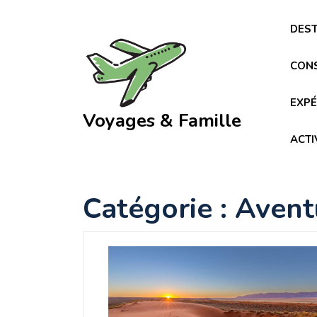
Skip
to
DEST
content
CONS
EXPÉ
Voyages & Famille
ACTI
Catégorie :
Aventu