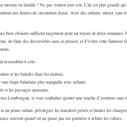
r mesure en famille ? Ne pas vouloir tout voir. L’île est plus grande qu’el
 surtout aux heures de circulation dense. Avec des enfants, mieux vaut r
ones bien choisies suffisent largement pour un séjour de deux semaines. C
scine, de faire des découvertes sans se presser, et d’éviter cette fameuse f
ments.
it ressembler à cela :
ature et les balades dans les rizières.
 une étape balnéaire plus tranquille avec enfants.
té et les paysages apaisants.
sa Lembongan, si vous souhaitez ajouter une touche d’aventure sans tr
u un jeune enfant, privilégiez les transferts privés et limitez les chan
ce souvent quand on ne passe pas ses journées à refaire les valises.