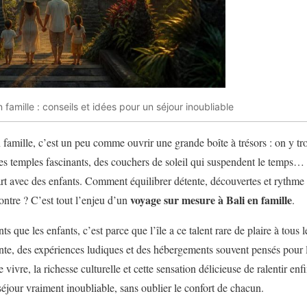
famille : conseils et idées pour un séjour inoubliable
famille, c’est un peu comme ouvrir une grande boîte à trésors : on y tro
des temples fascinants, des couchers de soleil qui suspendent le temps… e
art avec des enfants. Comment équilibrer détente, découvertes et rythme 
voyage sur mesure à Bali en famille
ontre ? C’est tout l’enjeu d’un
.
nts que les enfants, c’est parce que l’île a ce talent rare de plaire à tous 
nte, des expériences ludiques et des hébergements souvent pensés pour l
vivre, la richesse culturelle et cette sensation délicieuse de ralentir enf
séjour vraiment inoubliable, sans oublier le confort de chacun.