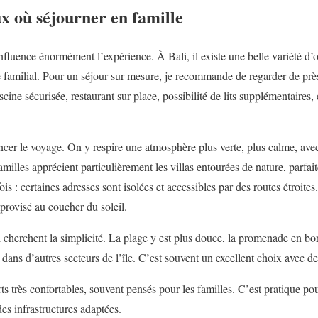
ux où séjourner en famille
fluence énormément l’expérience. À Bali, il existe une belle variété d’o
amilial. Pour un séjour sur mesure, je recommande de regarder de près ce
ine sécurisée, restaurant sur place, possibilité de lits supplémentaires, e
cer le voyage. On y respire une atmosphère plus verte, plus calme, ave
amilles apprécient particulièrement les villas entourées de nature, parfait
is : certaines adresses sont isolées et accessibles par des routes étroite
provisé au coucher du soleil.
i cherchent la simplicité. La plage y est plus douce, la promenade en bo
ans d’autres secteurs de l’île. C’est souvent un excellent choix avec de
s très confortables, souvent pensés pour les familles. C’est pratique pou
es infrastructures adaptées.